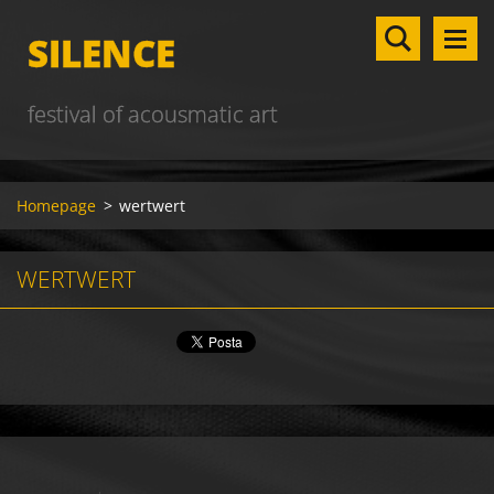
SILENCE
festival of acousmatic art
Homepage
>
wertwert
WERTWERT